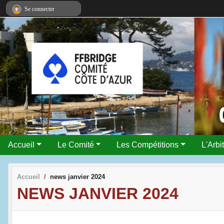
Panneau de gestion des cookies
Se connecter
Accueil
Le Comité
Les Compétitions
L'Arbi
Accueil
news janvier 2024
NEWS JANVIER 2024