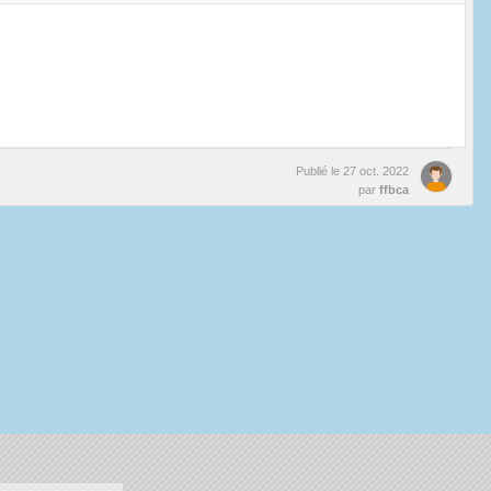
Publié le
27 oct. 2022
par
ffbca