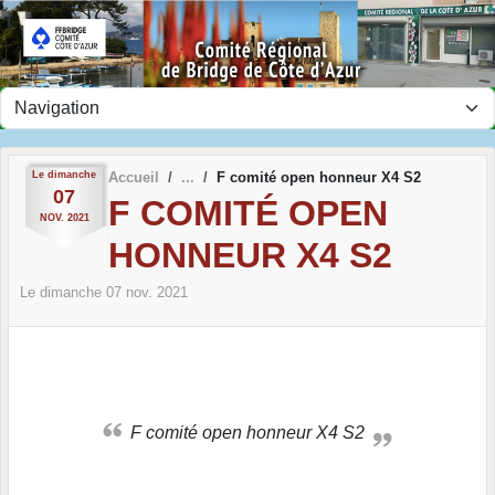
Panneau de gestion des cookies
Le
dimanche
Accueil
F comité open honneur X4 S2
07
F COMITÉ OPEN
NOV.
2021
HONNEUR X4 S2
Le
dimanche
07
nov.
2021
F comité open honneur X4 S2