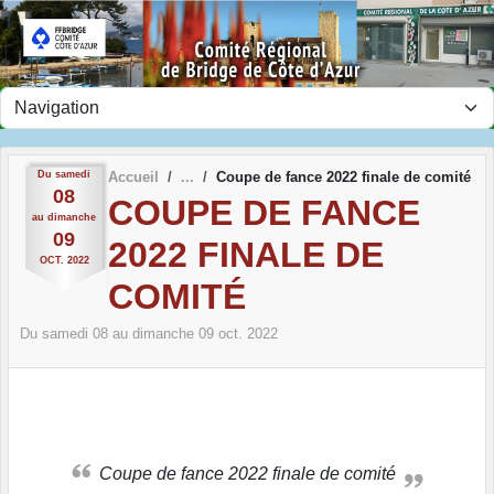
Panneau de gestion des cookies
Du
samedi
Accueil
Coupe de fance 2022 finale de comité
08
COUPE DE FANCE
au
dimanche
09
2022 FINALE DE
OCT.
2022
COMITÉ
Du
samedi
08
au
dimanche
09
oct.
2022
Coupe de fance 2022 finale de comité