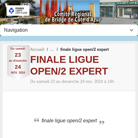
Panneau de gestion des cookies
Du
samedi
Accueil
finale ligue open/2 expert
23
FINALE LIGUE
au
dimanche
24
OPEN/2 EXPERT
NOV.
2024
Du
samedi
23
au
dimanche
24
nov.
2024
à 14h
finale ligue open/2 expert