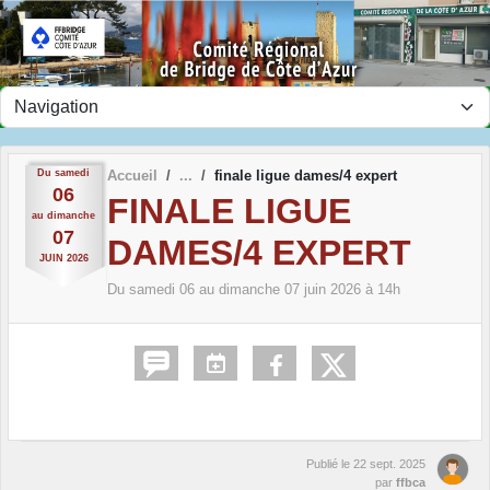
Panneau de gestion des cookies
Du
samedi
Accueil
finale ligue dames/4 expert
06
FINALE LIGUE
au
dimanche
07
DAMES/4 EXPERT
JUIN
2026
Du
samedi
06
au
dimanche
07
juin
2026
à 14h
Publié le
22 sept. 2025
par
ffbca