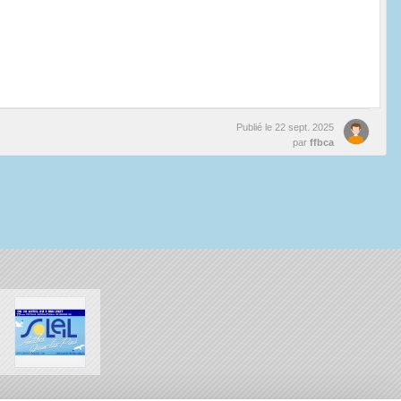
Publié le
22 sept. 2025
par
ffbca