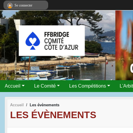
Panneau de gestion des cookies
Se connecter
Accueil
Le Comité
Les Compétitions
L'Arbi
Accueil
Les évènements
LES ÉVÈNEMENTS