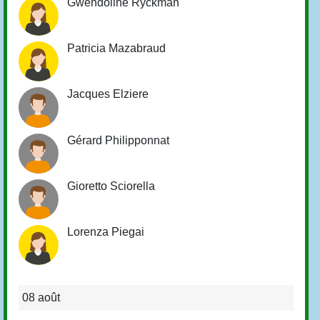
Gwendoline Ryckman
Patricia Mazabraud
Jacques Elziere
Gérard Philipponnat
Gioretto Sciorella
Lorenza Piegai
08 août